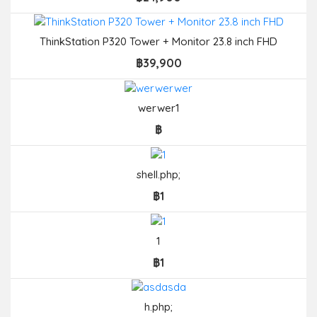
ThinkStation P320 Tower + Monitor 23.8 inch FHD
฿39,900
werwer1
฿
shell.php;
฿1
1
฿1
h.php;